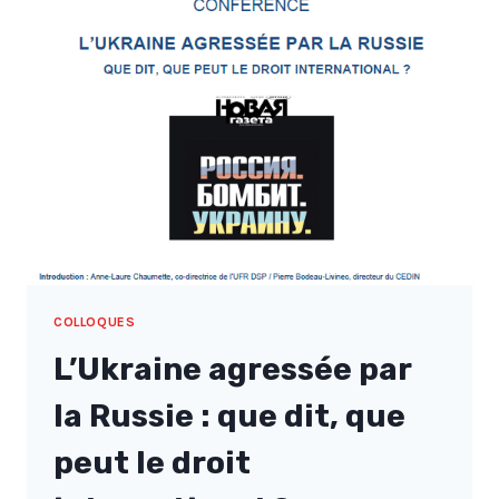
DE
L’HOMME,
UN
« CONTRAT
SOCIAL »
POUR
LE
MONDE
D’AUJOURD’HUI
COLLOQUES
L’Ukraine agressée par
la Russie : que dit, que
peut le droit