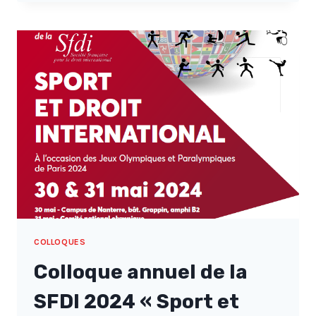
RESSOURCES
NATURELLES
À
L’ÉPREUVE
DE
LA
TRANSITION
ÉNERGÉTIQUE
:
ENJEUX
ET
PERSPECTIVES
EN
DROIT
INTERNATIONAL
PUBLIC
ET
COLLOQUES
PRIVÉ
Colloque annuel de la
SFDI 2024 « Sport et