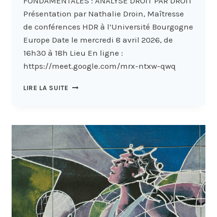
FONDAMENTALES : ANALYSE DROIT PAR DROIT
Présentation par Nathalie Droin, Maîtresse
de conférences HDR à l’Université Bourgogne
Europe Date le mercredi 8 avril 2026, de
16h30 à 18h Lieu En ligne :
https://meet.google.com/mrx-ntxw-qwq
8
LIRE LA SUITE
AVRIL
2026
–
« LA
LIBERTÉ
D’EXPRESSION
FACE
AUX
LIMITES
PLANÉTAIRES
»