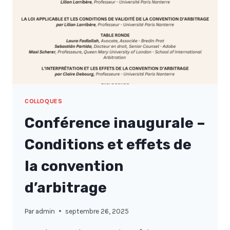
DROIT
DE
DÉAMBULER
:
LA
LIBERTÉ
D’ALLER
ET
VENIR
À
COLLOQUES
L’HEURE
Conférence inaugurale –
DES
LIMITES
Conditions et effets de
PLANÉTAIRES »
la convention
d’arbitrage
Par
admin
septembre 26, 2025